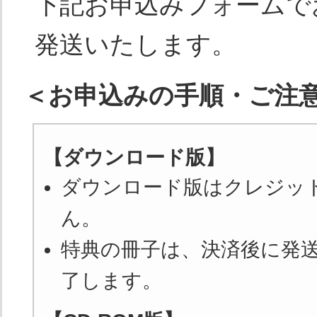
下記お申込みフォームで
実際の管理として工場等で簡便にチェックできる
発送いたします。
（2020年8月第18回改訂予定）。今年度より、
ご提供いたします。
自治体環境条例及び環境ＬＤＢについて
＜お申込みの手順・ご注
47都道府県・20政令指定都市・60中核市・2県
ＤＢ
」により本書第4章同様の分析・整理して提供
【ダウンロード版】
連絡先
(株)アイシーソフト 環境法令室
ダウンロード版はクレジッ
TEL：052-854-7279
ん。
FAX：052-231-7311
お問い合わせフォーム
特典の冊子は、決済後に発
了します。
目次