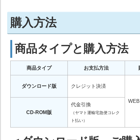
・環
購入方法
・環
・国
商品タイプと購入方法
第2章
環境法令体系
・環
・環
商品タイプ
お支払方法
・環
ダウンロード版
クレジット決済
第3章
環境課題と製造活動
・環
WE
代金引換
第4章
環境法規制リスト
・具
CD-ROM版
（ヤマト運輸宅急便コレク
ト払い）
資料編
・環境課題別参考資料
・通
・環境法令届出一覧
・環