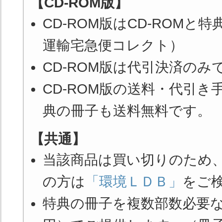
【CD-ROM版】
はじめに
CD-ROM版はCD-ROM
法令集の構成、活用注意点
運輸宅急便コレクト）
第１章 環境法令基礎
１）環境法令 略称一覧
CD-ROM版は代引決済の
２）環境法令一覧
CD-ROM版の送料・代引
３）環境年表（環境課題・国内法・国際条約）
４）国際条約と国内法の対応関係
典の冊子も送料無料です。
第２章 環境法令体系
【共通】
１）環境法令体系図
２）環境課題と主要法令改正有無
当該商品は買い切りのため
３）環境課題別 主要法体系と関連法規
の方は
「環境ＬＤＢ」
をご
第３章 環境法令と製造工場
特典の冊子を複数部数必要な方
１）環境課題と製造活動
２）環境法令別規制事項と製造適用段階