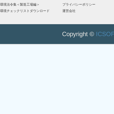
環境法令集＜製造工場編＞
プライバシーポリシー
Ｎ 化学物質管理
環境チェックリストダウンロード
運営会社
Ｏ 自然環境保全・緑地保全
Ｐ 環境アセスメント
Ｑ 周辺環境保全
Ｒ 生物多様性保全
Copyright ©
ICSOFT
Ｓ 海洋環境保全
Ｔ 有害廃棄物の越境移動の規制
資料編 目次
環境経営
第五次環境基本計画 閣議決定
環境配慮契約法基本方針 令和2年度変更概
環境省におけるノーアクションレター制度
公害防止管理者法制度
製造工場における主な環境関連資格
参考資料一覧
地球温暖化防止