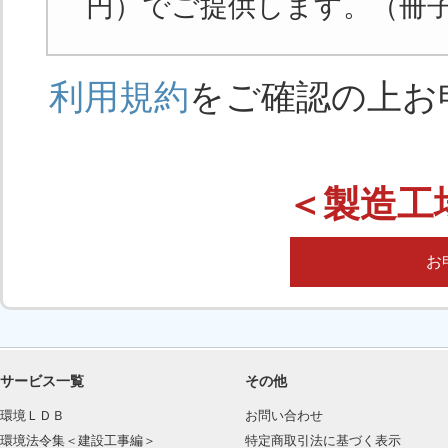
円）でご提供します。（冊
第４章 環境法規制リスト
2021年度版 環境法規制リスト 改訂事項一覧
利用規約
をご確認の上お
〔環境法令集の活用（運用）の手引き〕
Ａ 環境経営
Ｂ 地球温暖化防止
＜製造工
Ｃ 省エネルギー
Ｄ フロン排出抑制
Ｅ 大気汚染防止
お
Ｆ 水質汚濁防止
Ｇ 騒音規制
Ｈ 振動規制
Ｉ 悪臭防止
Ｊ 土壌汚染（地下水汚染）防止
サービス一覧
その他
Ｋ 地盤沈下防止
環境ＬＤＢ
お問い合わせ
Ｌ 廃棄物処理
環境法令集＜建設工事編＞
特定商取引法に基づく表示
Ｍ リサイクル