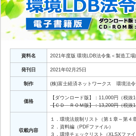
資料名
2021年度版 環境LDB法令集＜製造工
発刊日
2021年02月25日
制作
(株)富士経済ネットワークス 環境法
【ダウンロード版】：11,000円（税抜
価格
【ＣＤ－ＲＯＭ版】：13,200円（税抜1
１．環境法規制リスト（第１章～第４章
２．資料編（PDFファイル）
収載内容
３．環境チェックリスト（XLSXファ