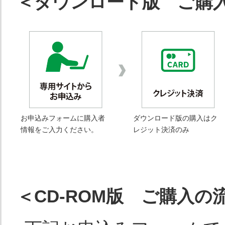
＜ダウンロード版 ご購
・環境法令主要罰則一覧
・罰
活用の注意点
調査時期
本書の法令は2020年12月15日迄に公布した法
に御注意ください。
お申込みフォームに購入者
ダウンロード版の購入はク
内容
情報をご入力ください。
レジット決済のみ
本書は製造工場の調達・生産・支援に関連する環境
基本的事項について一部掲載しています。
改正部分
＜CD-ROM版 ご購入の
近年（2019年～2020年）の法令改正部分は、網
改正を明示。（第4章冒頭「環境法規制リスト 活
環境チェックリストについて